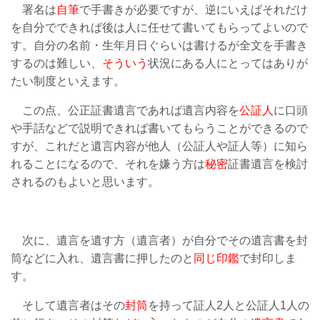
署名は
自筆
で手書きが必要ですが、逆にいえばそれだけ
を自分でできれば後は人に任せて書いてもらってよいので
す。自分の名前・生年月日ぐらいは書けるが全文を手書き
するのは難しい、
そういう
状況にある人にとってはありが
たい制度といえます。
この点、公正証書遺言であれば遺言内容を
公証人
に口頭
や手話などで説明できれば書いてもらうことができるので
すが、これだと遺言内容が他人（公証人や証人等）に知ら
れることになるので、それを嫌う方は
秘密
証書遺言を検討
されるのもよいと思います。
次に、遺言を遺す方（遺言者）が自分でその遺言書を封
筒などに入れ、遺言書に押したのと
同じ印鑑
で封印しま
す。
そして遺言者はその
封筒
を持って証人2人と公証人1人の