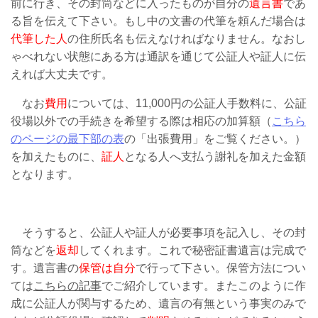
前に行き、その封筒などに入ったものが自分の
遺言書
であ
る旨を伝えて下さい。もし中の文書の代筆を頼んだ場合は
代筆した人
の住所氏名も伝えなければなりません。なおし
ゃべれない状態にある方は通訳を通じて公証人や証人に伝
えれば大丈夫です。
なお
費用
については、11,000円の公証人手数料に、公証
役場以外での手続きを希望する際は相応の加算額（
こちら
のページの最下部の表
の「出張費用」をご覧ください。）
を加えたものに、
証人
となる人へ支払う謝礼を加えた金額
となります。
そうすると、公証人や証人が必要事項を記入し、その封
筒などを
返却
してくれます。これで秘密証書遺言は完成で
す。遺言書の
保管は自分
で行って下さい。保管方法につい
ては
こちらの記事
でご紹介しています。またこのように作
成に公証人が関与するため、遺言の有無という事実のみで