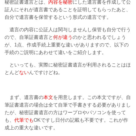
秘密証書遺言とは、
内容を秘密
にした遺言書を作成して公
証人にそれが遺言書であることを証明してもらったあと、
自分で遺言書を保管するという形式の遺言です。
遺言の内容に公証人は関与しませんし保管も自分で行う
ので、自筆証書遺言と
何が違う
のかと思われるでしょう
が、1点、作成手続上重要な違いがありますので、以下の
手続のご説明にあわせて違いをご紹介します。
といっても、実際に秘密証書遺言が利用されることはほ
とんど
ない
んですけどね。
まず、遺言書の
本文
を用意します。この本文ですが、自
筆証書遺言の場合は全て自筆で手書きする必要がありまし
たが、秘密証書遺言の方はワープロやパソコンを使って
も、
代筆でも
OKですし日付の記載も不要です。これが作
成上の重大な違いです。