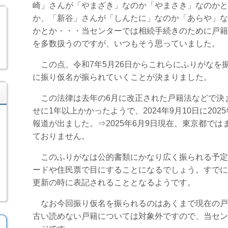
崎」さんが「やまざき」なのか「やまさき」なのかと
か、「新谷」さんが「しんたに」なのか「あらや」な
かとか・・・当センターでは相続手続きのために戸籍
を多数扱うのですが、いつもそう思っていました。
この点、令和7年
5
月
26
日からこれらにふりがなを
に振り仮名が振られていくことが決まりました。
この法律は去年の
6
月に改正された戸籍法などで決
せに
1
年以上かかったようで、
2024
年
9
月
10
日に2025
報道が出ました。⇒2025年6月9日現在、東京都で
ておりません。
このふりがなは公的書類にかなり広く振られる予定
ードや住民票で目にすることになるでしょう。すでに
更新の時に表記されることとなるようです。
なお今回振り仮名を振られるのはあくまで現在の戸
古い読めない戸籍については対象外ですので、当セン