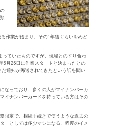
の
類
振る作業が始まり、その
1
年後ぐらいをめど
まっていたものですが、現場とのすり合わ
年
5
月
26
日に作業スタートと決まったとの
はまだ通知が郵送されてきたという話を聞い
になっており、多くの人がマイナンバーカ
マイナンバーカードを持っている方はその
籍限定で、相続手続きで使うような過去の
ターとしては多少マシになる、程度のイメ