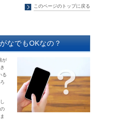
このページのトップに戻る
がなでもOKなの？
籍が
き
いる
ろ
し
の
ま