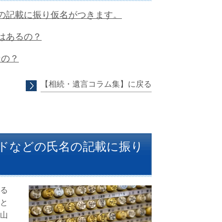
の記載に振り仮名がつきます。
はあるの？
なの？
【相続・遺言コラム集】に戻る
ドなどの氏名の記載に振り
る
と
山