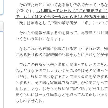
その来た通知に書いてある振り仮名で合っているな
ば
OK
です。
もし間違っていたら（ここが重要です！
で、もしくはマイナポータルから正しい読み方を届け
「氏」は原則として戸籍の筆頭者が、「名」について
それらの情報が集まるのを待って、再来年の
5
月
26
いくという流れになります。
なおこれから戸籍に記載される方（生まれた方、帰
にある振り仮名の記載欄の記載をもとに戸籍などが作
ではこの役所から来た通知が間違っていたのにそれ
合はどうなるのでしょうか？その場合はその間違った
回だけ、役所に届出をすることで振り仮名を変更する
とすると、その際は家庭裁判所の許可が必要になって
意しましょう。おそらく役所側で誤字脱字が発生して
夏ぐらいには一度住民票などを取ってみて正しい振り
もしれませんね。