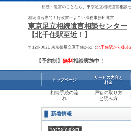
相続・遺言のことなら、東京足立相続遺言相談
相続遺言専門！行政書士よこい法務事務所運営
東京足立相続遺言相談センター
【北千住駅至近！】
〒120-0021 東京都足立区千住2-62（
北千住駅から徒歩
【予約制】
無料
相談実施中！
サービス内容と
トップページ
料金
相続手続の流
戸籍の取り方
れ
と読み方
新着情報
2025年6月9日