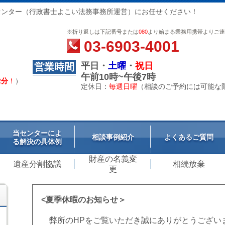
センター（行政書士よこい法務事務所運営）にお任せください！
※折り返しは下記番号または
080
より始まる業務用携帯よりご連
03-6903-4001
平日・
土曜
・
祝日
営業時間
午前10時~午後7時
2分
！
）
定休日：
毎週日曜
（相談のご予約には可能な
当センターによ
相談事例紹介
よくあるご質問
る解決の具体例
財産の名義変
遺産分割協議
相続放棄
更
<夏季休暇のお知らせ＞
弊所のHPをご覧いただき誠にありがとうござい