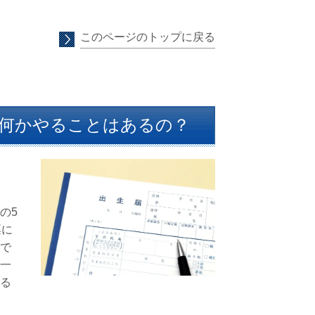
このページのトップに戻る
何かやることはあるの？
の
5
票に
で
一
る